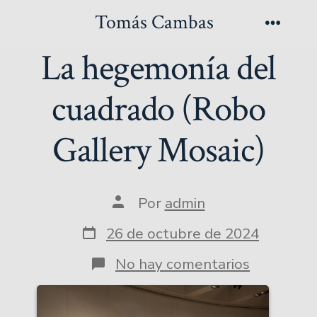
Saltar
Tomás Cambas
al
Menú
La hegemonía del
contenido
cuadrado (Robo
Gallery Mosaic)
Autor
Por
admin
de
la
Fecha
26 de octubre de 2024
entrada
de
publicación
en
No hay comentarios
La
hegemoní
del