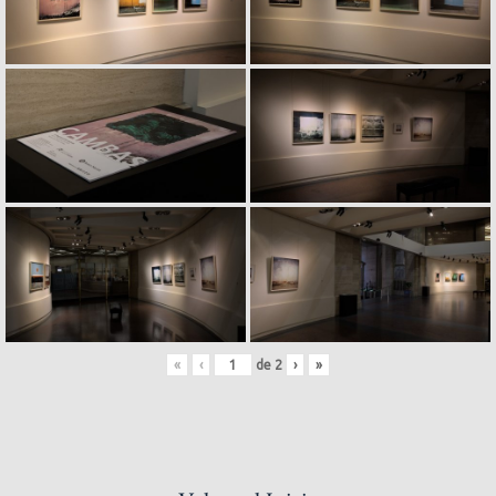
«
‹
de
2
›
»