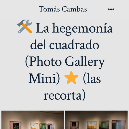
Saltar
Tomás Cambas
al
Menú
La hegemonía
contenido
del cuadrado
(Photo Gallery
Mini)
(las
recorta)